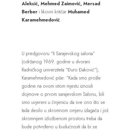
Aleksić, Mehmed Zaimović, Mersad
Berber
i likovni kritičar
Muhamed
Karamehmedović
.
U predgovoru “II Sarajevskog salona“
(održanog 1969. godine u dvorani
Radničkog univerziteta “Đuro Đaković“),
Karamehmedović piše: “Kada smo prošle
godine na ovom istom mjestu iznosili
dojmove o prvom sarajevskom Salonu, bili
smo uvjereni u činjenicu da sve ono što se
tada desilo u skromnom omjeru izlagača i još
skromnijem izložbenom prostoru treba da
bude potvrđeno u budućnosti da bi se