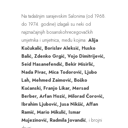
Na tadašnjim sarajevskim Salonima (od 1968.
do 1974. godine) izlagali su neki od
najznačajnijih bosanskohrecegovačkih
umjetnika i umjetnica, među kojima:
Alija
Kučukalić, Borislav Aleksić, Husko
Balić, Zdenko Grgić, Vojo Dimitrijević,
Seid Hasanefendić, Bekir Misirlić,
Nada Pivac, Mica Todorović, Ljubo
Lah, Mehmed Zaimović, Boško
Kućanski, Franjo Likar, Mersad
Berber, Arfan Hozić, Milorad Ćorović,
Ibrahim Ljubović, Jusa Nikšić, Affan
Ramić, Mario Mikulić, Ismar
Mujezinović, Radmila Jovandić
, i brojni