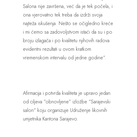
Salona nije završena, već da je tek počela, i
ona vjerovatno tek treba da izdrži svoja
najteža iskušenja. Nešto se očigledno kreće
i mi ćemo sa zadovoljstvom istaći da su i po
broju izlagača i po kvalitetu njihovih radova
evidentni rezultati u ovom kratkom
vremenskom intervalu od jedne godine“.
Afirmacija i potvrda kvaliteta je upravo jedan
od ciljeva ”obnovljene” izložbe “Sarajevski
salon“ koju organizuje Udruženje likovnih
umjetnika Kantona Sarajevo.