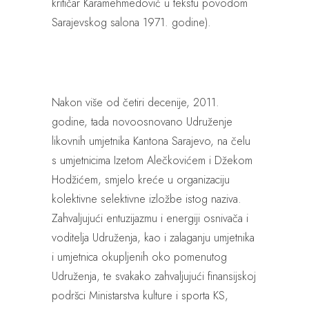
kritičar Karamehmedović u tekstu povodom
Sarajevskog salona 1971. godine).
Nakon više od četiri decenije, 2011.
godine, tada novoosnovano Udruženje
likovnih umjetnika Kantona Sarajevo, na čelu
s umjetnicima Izetom Alečkovićem i Džekom
Hodžićem, smjelo kreće u organizaciju
kolektivne selektivne izložbe istog naziva.
Zahvaljujući entuzijazmu i energiji osnivača i
voditelja Udruženja, kao i zalaganju umjetnika
i umjetnica okupljenih oko pomenutog
Udruženja, te svakako zahvaljujući finansijskoj
podršci Ministarstva kulture i sporta KS,