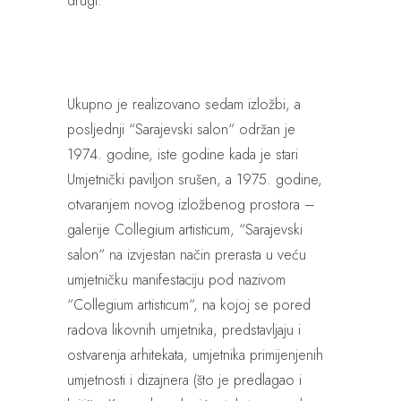
drugi.
Ukupno je realizovano sedam izložbi, a
posljednji “Sarajevski salon“ održan je
1974. godine, iste godine kada je stari
Umjetnički paviljon srušen, a 1975. godine,
otvaranjem novog izložbenog prostora –
galerije Collegium artisticum, “Sarajevski
salon“ na izvjestan način prerasta u veću
umjetničku manifestaciju pod nazivom
“Collegium artisticum“, na kojoj se pored
radova likovnih umjetnika, predstavljaju i
ostvarenja arhitekata, umjetnika primijenjenih
umjetnosti i dizajnera (što je predlagao i