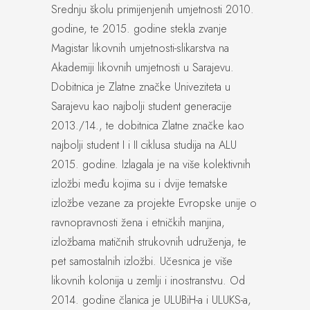
Srednju školu primijenjenih umjetnosti 2010.
godine, te 2015. godine stekla zvanje
Magistar likovnih umjetnosti-slikarstva na
Akademiji likovnih umjetnosti u Sarajevu.
Dobitnica je Zlatne značke Univeziteta u
Sarajevu kao najbolji student generacije
2013./14., te dobitnica Zlatne značke kao
najbolji student I i II ciklusa studija na ALU
2015. godine. Izlagala je na više kolektivnih
izložbi među kojima su i dvije tematske
izložbe vezane za projekte Evropske unije o
ravnopravnosti žena i etničkih manjina,
izložbama matičnih strukovnih udruženja, te
pet samostalnih izložbi. Učesnica je više
likovnih kolonija u zemlji i inostranstvu. Od
2014. godine članica je ULUBiH-a i ULUKS-a,