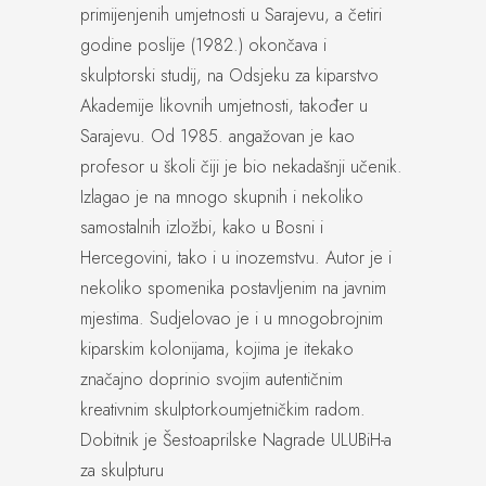
primijenjenih umjetnosti u Sarajevu, a četiri
godine poslije (1982.) okončava i
skulptorski studij, na Odsjeku za kiparstvo
Akademije likovnih umjetnosti, također u
Sarajevu. Od 1985. angažovan je kao
profesor u školi čiji je bio nekadašnji učenik.
Izlagao je na mnogo skupnih i nekoliko
samostalnih izložbi, kako u Bosni i
Hercegovini, tako i u inozemstvu. Autor je i
nekoliko spomenika postavljenim na javnim
mjestima. Sudjelovao je i u mnogobrojnim
kiparskim kolonijama, kojima je itekako
značajno doprinio svojim autentičnim
kreativnim skulptorkoumjetničkim radom.
Dobitnik je Šestoaprilske Nagrade ULUBiH-a
za skulpturu