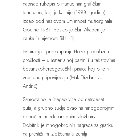
napisao rukopis o manuelnim grafičkim
tehnikama, koji je kasnije (1988. godine)
izdao pod naslovom Umjetnost multiorginala.
Godine 1981. postao je član Akademije
nauka i umjetnosti BiH. [1]
Inspiraciju i preokupaciju Hozo pronalazi u
prošlosti – u materijalnoj baštini i u tekstovima
bosanskohercegovačkih pisaca koji o tom
vremenu pripovijedaju (Mak Dizdar, Ivo
Andrić).
Samostalno je izlagao više od četrdeset
puta, a grupno sudjelovao na mnogobrojnim
domaćim i međunarodnim izložbama.
Dobitnik je mnogobrojnih nagrada za grafiku
na prestižnim izložbama u zemlji i