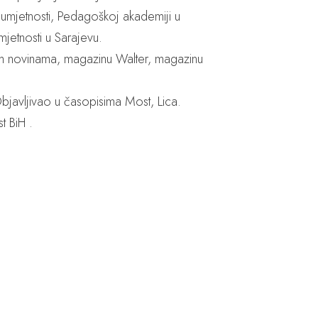
h umjetnosti, Pedagoškoj akademiji u
mjetnosti u Sarajevu.
im novinama, magazinu Walter, magazinu
 Objavljivao u časopisima Most, Lica.
t BiH .