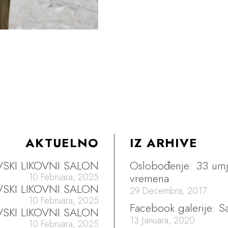
AKTUELNO
IZ ARHIVE
EVSKI LIKOVNI SALON
Oslobođenje: 33 umje
vremena
10 Februara, 2025
EVSKI LIKOVNI SALON
29 Decembra, 2017
10 Februara, 2025
Facebook galerije: Sa
VSKI LIKOVNI SALON
13 Januara, 2020
10 Februara, 2025