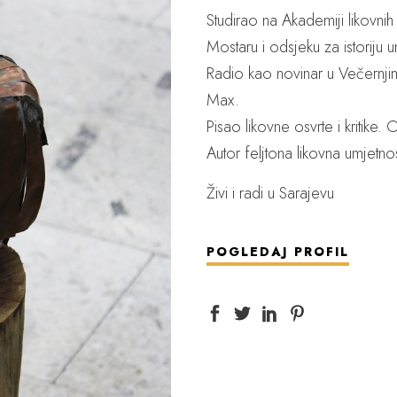
Studirao na Akademiji likovni
Mostaru i odsjeku za istoriju u
Radio kao novinar u Večernj
Max.
Pisao likovne osvrte i kritike.
Autor feljtona likovna umjetnos
Živi i radi u Sarajevu
POGLEDAJ PROFIL