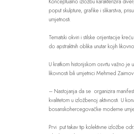
Konceptualno izložbu karakterizira diver
poput skulpture, grafike i slikarstva, pri
umjetnosti.
Tematski okviri i stilske orijentacije kr
do apstraktnih oblika unutar kojih likov
U kratkom historijskom osvrtu važno je u
likovnosti bili umjetnici Mehmed Zaimo
– Nastojanja da se organizira manifestac
kvalitetom u izložbenoj aktivnosti. U kon
bosanskohercegovačke moderne umjetn
Prvi put takav tip kolektivne izložbe 