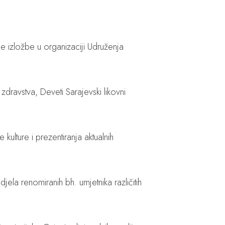
ne izložbe u organizaciji Udruženja
dravstva, Deveti Sarajevski likovni
kulture i prezentiranja aktualnih
jela renomiranih bh. umjetnika različitih