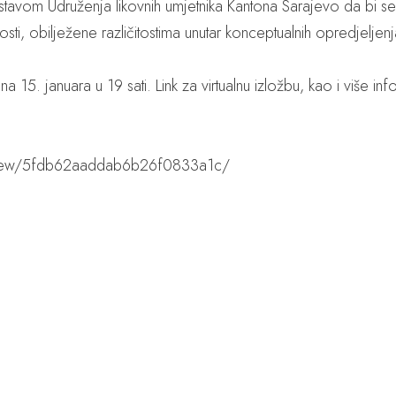
stavom Udruženja likovnih umjetnika Kantona Sarajevo da bi se
i, obilježene različitostima unutar konceptualnih opredjeljenja i
ena 15. januara u 19 sati. Link za virtualnu izložbu, kao i više 
m/view/5fdb62aaddab6b26f0833a1c/