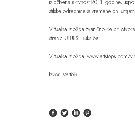
izložbena aktivnost 2011. godine, uspo
stilske odrednice suvremene bh. umjetnost
Virtualna izložba zvanično će biti otvor
stranici ULUKS: uluks.ba
Virtualna izložba: www.artsteps.co
Izvor:
startbih