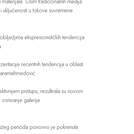
 materijala. Osim tradicionalnih medija
ti i uključenosti u tokove suvremene
obilježjima ekspresionističkih tendencija
a.
zentacije recentnih tendencija u oblasti
d Karamehmedović.
ktivnijem pristupu, rezultirala su novom
a osnivanje galerije
n dužeg perioda ponovno je pokrenuta