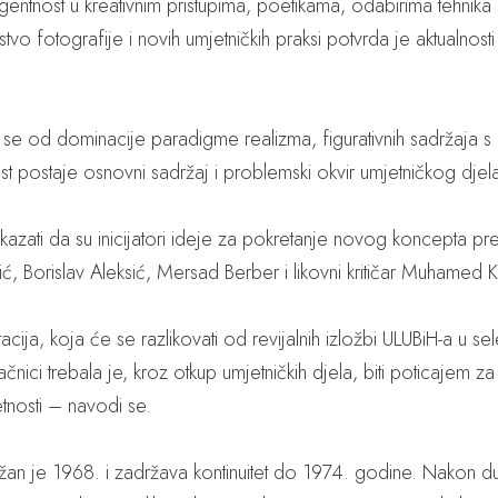
gentnost u kreativnim pristupima, poetikama, odabirima tehnika i
sustvo fotografije i novih umjetničkih praksi potvrda je aktualnos
eću se od dominacije paradigme realizma, figurativnih sadržaja s 
nost postaje osnovni sadržaj i problemski okvir umjetničkog djel
kazati da su inicijatori ideje za pokretanje novog koncepta pre
vić, Borislav Aleksić, Mersad Berber i likovni kritičar Muhame
ija, koja će se razlikovati od revijalnih izložbi ULUBiH-a u sele
ačnici trebala je, kroz otkup umjetničkih djela, biti poticajem z
osti – navodi se.
održan je 1968. i zadržava kontinuitet do 1974. godine. Nako