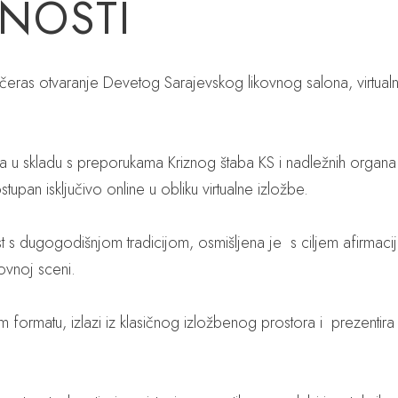
NOSTI
večeras otvaranje Devetog Sarajevskog likovnog salona, virtual
a u skladu s preporukama Kriznog štaba KS i nadležnih organa z
upan isključivo online u obliku virtualne izložbe.
t s dugogodišnjom tradicijom, osmišljena je s ciljem afirmacije 
ovnoj sceni.
m formatu, izlazi iz klasičnog izložbenog prostora i prezentira d