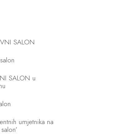
KOVNI SALON
 salon
VNI SALON u
mu
salon
ntnih umjetnika na
 salon’