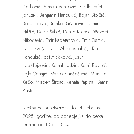
Đerković, Armela Vesković, Bardh-I rafet
Jonuzi-T, Benjamin Handukić, Bojan Stojčić,
Boris Hodak, Branko Bačanović, Damir
Nikšić, Damir Šabić, Danilo Kreso, Dževdet
Nikočević, Emir Kapetanović, Emir Osmić,
Halil Tikveša, Halim Ahmedspahić, Irfan
Handukić, Izet Alečković, Jusuf
Hadžifejzović, Kemal Hadžić, Kemil Bekteši,
Lejla Ćehajić, Marko Frančešević, Mensud
Kečo, Mladen Štrbac, Renata Papišta i Samir
Plasto.
Izložba će biti otvorena do 14. februara
2025. godine, od ponedjeljka do petka u
terminu od 10 do 18 sati.