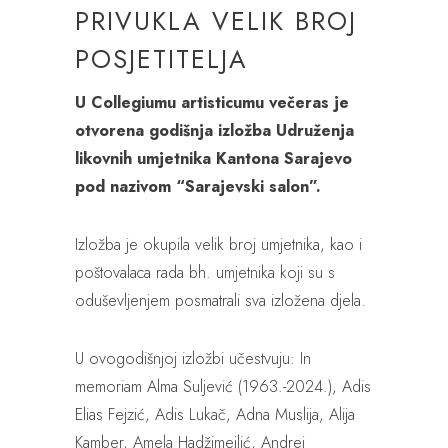
PRIVUKLA VELIK BROJ
POSJETITELJA
U Collegiumu artisticumu večeras je
otvorena godišnja izložba Udruženja
likovnih umjetnika Kantona Sarajevo
pod nazivom “Sarajevski salon”.
Izložba je okupila velik broj umjetnika, kao i
poštovalaca rada bh. umjetnika koji su s
oduševljenjem posmatrali sva izložena djela.
U ovogodišnjoj izložbi učestvuju: In
memoriam Alma Suljević (1963.-2024.), Adis
Elias Fejzić, Adis Lukač, Adna Muslija, Alija
Kamber, Amela Hadžimejlić, Andrej