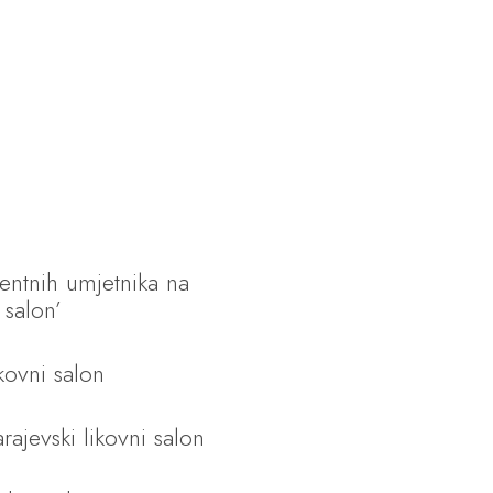
ntnih umjetnika na
 salon’
kovni salon
rajevski likovni salon