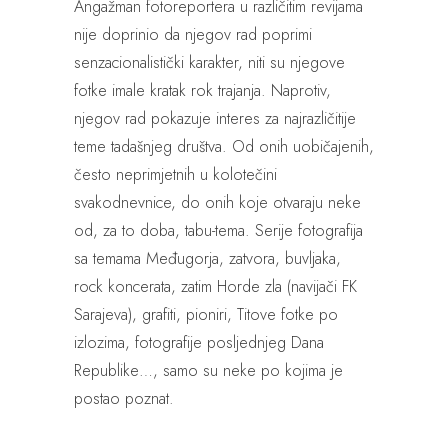
Angažman fotoreportera u različitim revijama
nije doprinio da njegov rad poprimi
senzacionalistički karakter, niti su njegove
fotke imale kratak rok trajanja. Naprotiv,
njegov rad pokazuje interes za najrazličitije
teme tadašnjeg društva. Od onih uobičajenih,
često neprimjetnih u kolotečini
svakodnevnice, do onih koje otvaraju neke
od, za to doba, tabu-tema. Serije fotografija
sa temama Međugorja, zatvora, buvljaka,
rock koncerata, zatim Horde zla (navijači FK
Sarajeva), grafiti, pioniri, Titove fotke po
izlozima, fotografije posljednjeg Dana
Republike…, samo su neke po kojima je
postao poznat.