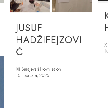
JUSUF
HADŽIFEJZOVI
XI
Ć
1
XIII Sarajevski likovni salon
10 Februara, 2025