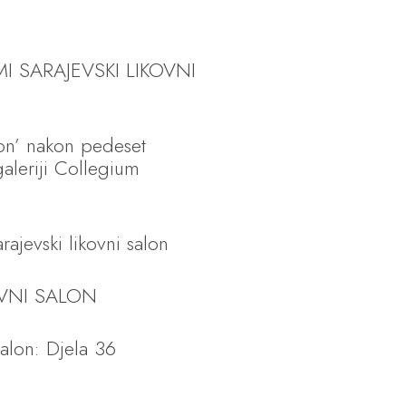
MI SARAJEVSKI LIKOVNI
lon’ nakon pedeset
aleriji Collegium
rajevski likovni salon
OVNI SALON
 salon: Djela 36