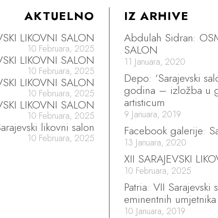
AKTUELNO
IZ ARHIVE
EVSKI LIKOVNI SALON
Abdulah Sidran: OS
SALON
10 Februara, 2025
EVSKI LIKOVNI SALON
11 Januara, 2020
10 Februara, 2025
Depo: ‘Sarajevski sa
VSKI LIKOVNI SALON
godina – izložba u g
10 Februara, 2025
artisticum
VSKI LIKOVNI SALON
9 Januara, 2019
10 Februara, 2025
arajevski likovni salon
Facebook galerije: Sa
10 Februara, 2025
13 Januara, 2020
XII SARAJEVSKI LIK
10 Februara, 2025
Patria: VII Sarajevski
eminentnih umjetnika
10 Januara, 2019