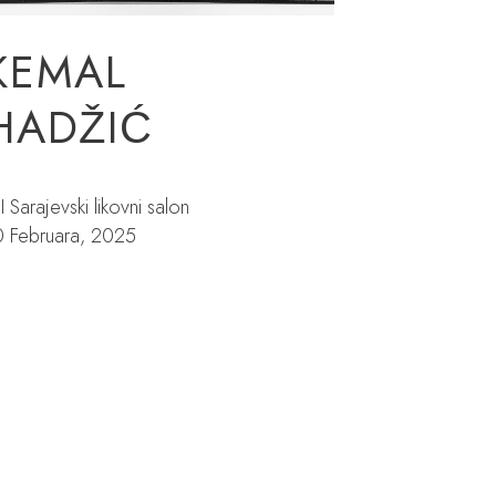
KEMAL
HADŽIĆ
II Sarajevski likovni salon
0 Februara, 2025