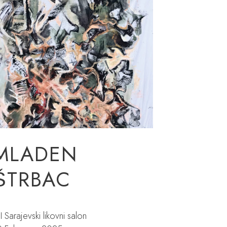
MLADEN
ŠTRBAC
II Sarajevski likovni salon