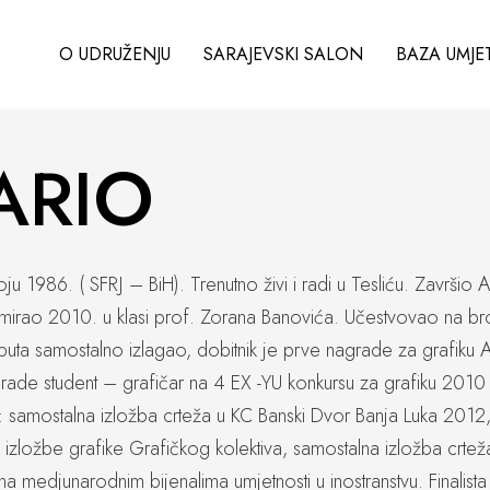
O UDRUŽENJU
SARAJEVSKI SALON
BAZA UMJE
ARIO
u 1986. ( SFRJ – BiH). Trenutno živi i radi u Tesliću. Završio A
omirao 2010. u klasi prof. Zorana Banovića. Učestvovao na broj
e puta samostalno izlagao, dobitnik je prve nagrade za grafiku A
grade student – grafičar na 4 EX -YU konkursu za grafiku 201
bi: samostalna izložba crteža u KC Banski Dvor Banja Luka 2012
izložbe grafike Grafičkog kolektiva, samostalna izložba crte
 na medjunarodnim bijenalima umjetnosti u inostranstvu. Finalis