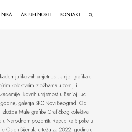
TNIKA
AKTUELNOSTI
KONTAKT
kademiju likovnih umjetnosti, smjer grafika u
nim kolektivnim izložbama u zemlji i
kademije likovnih umjetnosti u Banjoj Luci
0 godine, galerija SKC Novi Beograd. Od
, izložbe Male grafike Grafičkog kolektiva
ža u Narodnom pozorištu Republike Srpske u
ta je Osten Bijenala crteža za 2022. godinu u