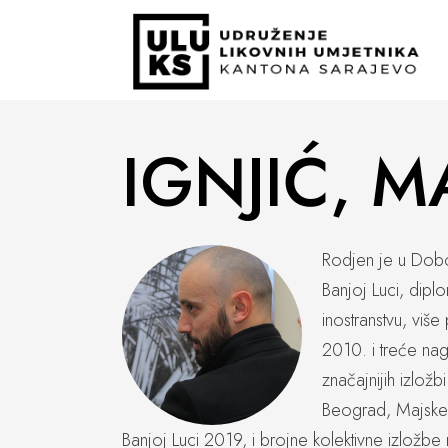
IGNJIĆ, M
Rodjen je u Doboj
Banjoj Luci, dipl
inostranstvu, viš
2010. i treće na
značajnijih izlož
Beograd, Majske 
Banjoj Luci 2019, i brojne kolektivne izložbe