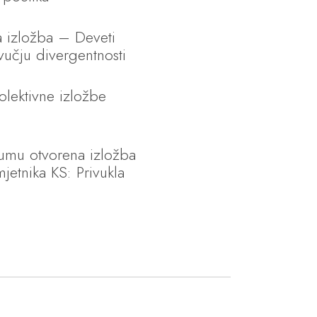
a izložba – Deveti
zvučju divergentnosti
olektivne izložbe
cumu otvorena izložba
jetnika KS: Privukla