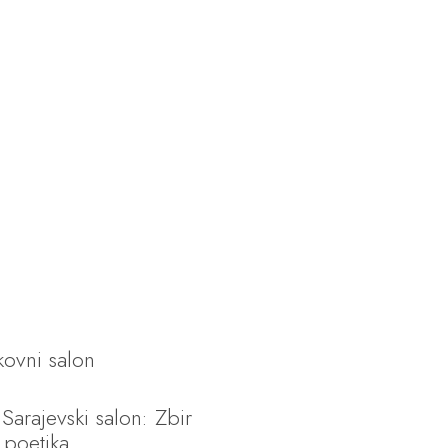
kovni salon
arajevski salon: Zbir
 poetika