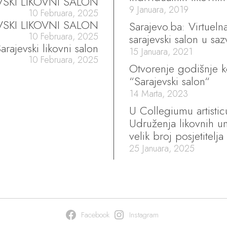
VSKI LIKOVNI SALON
9 Januara, 2019
10 Februara, 2025
VSKI LIKOVNI SALON
Sarajevo.ba: Virtueln
10 Februara, 2025
sarajevski salon u sa
arajevski likovni salon
15 Januara, 2021
10 Februara, 2025
Otvorenje godišnje k
“Sarajevski salon“
14 Marta, 2023
U Collegiumu artisti
Udruženja likovnih um
velik broj posjetitelja
25 Januara, 2025
Facebook
Instagram