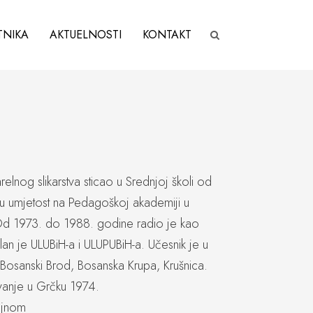
TNIKA
AKTUELNOSTI
KONTAKT
lnog slikarstva sticao u Srednjoj školi od
nu umjetost na Pedagoškoj akademiji u
Od 1973. do 1988. godine radio je kao
Član je ULUBiH-a i ULUPUBiH-a. Učesnik je u
ki-Bosanski Brod, Bosanska Krupa, Krušnica.
tovanje u Grčku 1974.
zajnom