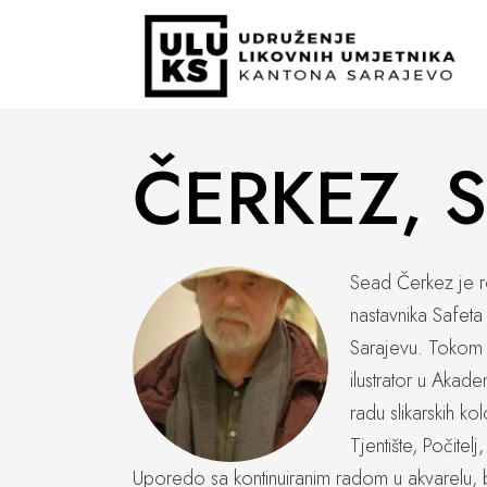
ČERKEZ, 
Sead Čerkez je ro
nastavnika Safet
Sarajevu. Tokom 
ilustrator u Akade
radu slikarskih ko
Tjentište, Počite
Uporedo sa kontinuiranim radom u akvarelu, b