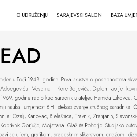
O UDRUŽENJU
SARAJEVSKI SALON
BAZA UMJE
SEAD
đen u Foči 1948. godine. Prva iskustva o posebnostima akvare
a Adbegovića i Veselina – Kore Boljevića. Diplomirao je likov
1969. godine radio kao saradnik u ateljeu Hamida Lukovca. 
miji nauka i umjetnosti BiH i stekao zvanje stručnog saradnika. 
lonija: Ozalj, Karlovac, Bjelašnica, Travnik, Zrenjanin, Slavons
lj, Koprivnik Gorjuše, Mojstrana. Glažuta Pohorje. Studijsko pu
avi se uljem, grafikom, arabesknim slikarstvom, crtežom i di