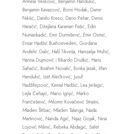
Armela Vesković, Benjamin Handukić,
Benjamin Kavazović, Boris Hodak, Damir
Nikšić, Danilo Kreso, Dario Pehar, Denis
Haračić, Džejlana Karaman Pašić, Edin
Numankadić, Emir Durmišević, Emir Osmić,
Ensar Hadžić Buxhoeveden, Gordana
Anđelić Galić, Halil Tikveša, Hamzalija Muhić,
Hanna Dujmović i Rikardo Druškić, Haris
Sahačić, Ibrahim Novalić, Ilonka Jasak, Irfan
Handukić, Izet Alečković, Jusuf
Hadžifejzović, Kemal Hadžić, Lea Jerlagić,
Lejla Ćehajić, Mario Ignjić, Marko
Frančešević, Milomir Kovačević Strašni,
Mladen Štrbac, Mladen Talanga, Nada
Martinović, Nanda Agić, Nijaz Gojak, Nina
Lojović Milinić, Rebeka Abdagić, Safet