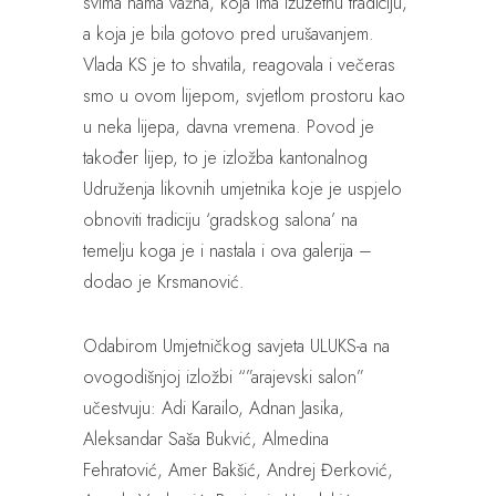
svima nama važna, koja ima izuzetnu tradiciju,
a koja je bila gotovo pred urušavanjem.
Vlada KS je to shvatila, reagovala i večeras
smo u ovom lijepom, svjetlom prostoru kao
u neka lijepa, davna vremena. Povod je
također lijep, to je izložba kantonalnog
Udruženja likovnih umjetnika koje je uspjelo
obnoviti tradiciju ‘gradskog salona’ na
temelju koga je i nastala i ova galerija –
dodao je Krsmanović.
Odabirom Umjetničkog savjeta ULUKS-a na
ovogodišnjoj izložbi “”arajevski salon”
učestvuju: Adi Karailo, Adnan Jasika,
Aleksandar Saša Bukvić, Almedina
Fehratović, Amer Bakšić, Andrej Đerković,