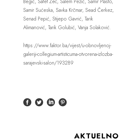
Begić, Safet Zec, Salem Pezić, Samir Plasto,
Samir Sućeska, Savka Krčmar, Sead Čerkez,
Senad Pepić, Stijepo Gavrić, Tarik
Alimanović, Tarik Golubić, Vanja Solaković.
https://www.faktor.ba/vijest/u-obnovljenoj-
galeriji-collegium-artisticuma-otvorena-izlozba-
sarajevski-salon/193289
AKTUELNO