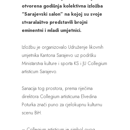
otvorena godišnja kolektivna izložba
“Sarajevski salon” na kojoj su svoje
stvaralaštvo predstavili brojni
eminentni i mladi umjetnici.
Izložbu je organizovalo Udruženje likovnih
umjetnika Kantona Sarajevo uz podršku
Ministarstva kulture i sporta KS i JU Collegium
artisticum Sarajevo.
Sanacija tog prostora, prema riječima
direktora Collegium artisticuma Elvedina
Poturka znači puno za cjelokupnu kulturnu
scenu BiH.
– Collegium artisticum je simbol ovog