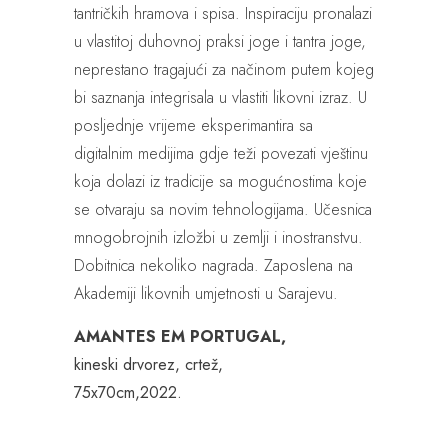
tantričkih hramova i spisa. Inspiraciju pronalazi
u vlastitoj duhovnoj praksi joge i tantra joge,
neprestano tragajući za načinom putem kojeg
bi saznanja integrisala u vlastiti likovni izraz. U
posljednje vrijeme eksperimantira sa
digitalnim medijima gdje teži povezati vještinu
koja dolazi iz tradicije sa mogućnostima koje
se otvaraju sa novim tehnologijama. Učesnica
mnogobrojnih izložbi u zemlji i inostranstvu.
Dobitnica nekoliko nagrada. Zaposlena na
Akademiji likovnih umjetnosti u Sarajevu.
AMANTES EM PORTUGAL,
kineski drvorez, crtež,
75x70cm,
2022.