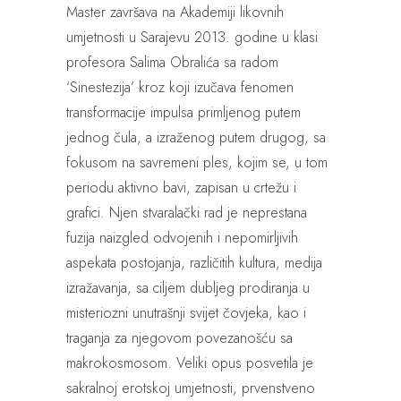
Master završava na Akademiji likovnih
umjetnosti u Sarajevu 2013. godine u klasi
profesora Salima Obralića sa radom
‘Sinestezija’ kroz koji izučava fenomen
transformacije impulsa primljenog putem
jednog čula, a izraženog putem drugog, sa
fokusom na savremeni ples, kojim se, u tom
periodu aktivno bavi, zapisan u crtežu i
grafici. Njen stvaralački rad je neprestana
fuzija naizgled odvojenih i nepomirljivih
aspekata postojanja, različitih kultura, medija
izražavanja, sa ciljem dubljeg prodiranja u
misteriozni unutrašnji svijet čovjeka, kao i
traganja za njegovom povezanošću sa
makrokosmosom. Veliki opus posvetila je
sakralnoj erotskoj umjetnosti, prvenstveno