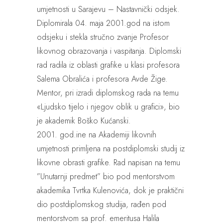
umjetnosti u Sarajevu – Nastavnički odsjek.
Diplomirala 04. maja 2001.god na istom
odsjeku i stekla stručno zvanje Profesor
likovnog obrazovanja i vaspitanja. Diplomski
rad radila iz oblasti grafike u klasi profesora
Salema Obralića i profesora Avde Žige.
Mentor, pri izradi diplomskog rada na temu
«Ljudsko tijelo i njegov oblik u grafici», bio
je akademik Boško Kućanski.
2001. god.ine na Akademiji likovnih
umjetnosti primljena na postdiplomski studij iz
likovne obrasti grafike. Rad napisan na temu
”Unutarnji predmet” bio pod mentorstvom
akademika Tvrtka Kulenovića, dok je praktični
dio postdiplomskog studija, rađen pod
mentorstvom sa prof. emeritusa Halila