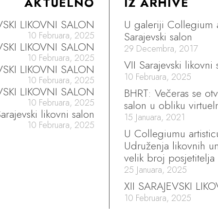
AKTUELNO
IZ ARHIVE
EVSKI LIKOVNI SALON
U galeriji Collegium 
Sarajevski salon
10 Februara, 2025
EVSKI LIKOVNI SALON
29 Decembra, 2017
10 Februara, 2025
VII Sarajevski likovni
VSKI LIKOVNI SALON
10 Februara, 2025
10 Februara, 2025
VSKI LIKOVNI SALON
BHRT: Večeras se otva
10 Februara, 2025
salon u obliku virtue
arajevski likovni salon
15 Januara, 2021
10 Februara, 2025
U Collegiumu artisti
Udruženja likovnih um
velik broj posjetitelja
25 Januara, 2025
XII SARAJEVSKI LIK
10 Februara, 2025