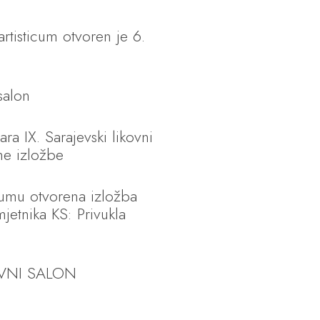
artisticum otvoren je 6.
 salon
ra IX. Sarajevski likovni
lne izložbe
cumu otvorena izložba
jetnika KS: Privukla
OVNI SALON