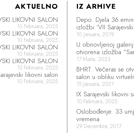
AKTUELNO
IZ ARHIVE
EVSKI LIKOVNI SALON
Depo: Djela 36 emine
izložbi ‘VII Sarajevski
10 Februara, 2025
EVSKI LIKOVNI SALON
10 Januara, 2019
10 Februara, 2025
U obnovljenoj galerij
VSKI LIKOVNI SALON
otvorena izložba “Sar
10 Februara, 2025
17 Marta, 2023
VSKI LIKOVNI SALON
10 Februara, 2025
BHRT: Večeras se otva
arajevski likovni salon
salon u obliku virtue
10 Februara, 2025
15 Januara, 2021
IX Sarajevski likovni 
10 Februara, 2025
Oslobođenje: 33 umje
vremena
29 Decembra, 2017