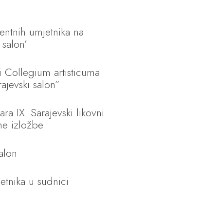
ntnih umjetnika na
 salon’
i Collegium artisticuma
ajevski salon”
ra IX. Sarajevski likovni
lne izložbe
salon
tnika u sudnici