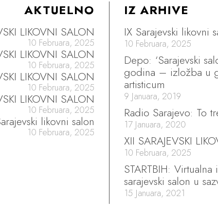
AKTUELNO
IZ ARHIVE
EVSKI LIKOVNI SALON
IX Sarajevski likovni 
10 Februara, 2025
10 Februara, 2025
EVSKI LIKOVNI SALON
Depo: ‘Sarajevski sa
10 Februara, 2025
godina – izložba u g
VSKI LIKOVNI SALON
artisticum
10 Februara, 2025
9 Januara, 2019
VSKI LIKOVNI SALON
10 Februara, 2025
Radio Sarajevo: To tr
arajevski likovni salon
17 Januara, 2020
10 Februara, 2025
XII SARAJEVSKI LIK
10 Februara, 2025
STARTBIH: Virtualna 
sarajevski salon u sa
15 Januara, 2021