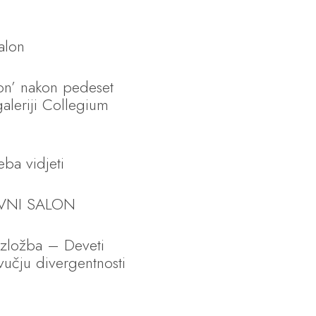
salon
lon’ nakon pedeset
aleriji Collegium
eba vidjeti
OVNI SALON
izložba – Deveti
zvučju divergentnosti