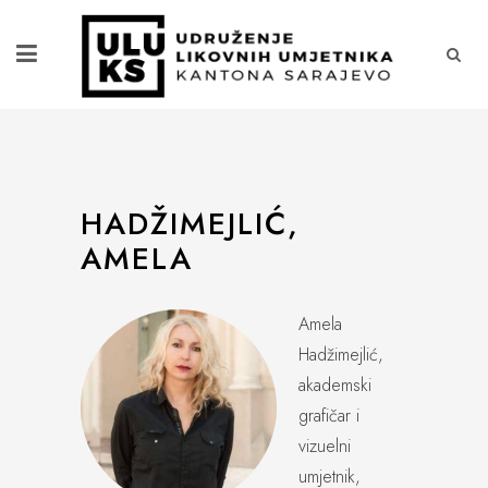
HADŽIMEJLIĆ,
AMELA
Amela
Hadžimejlić,
akademski
grafičar i
vizuelni
umjetnik,